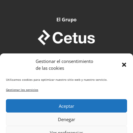
El Grupo
Gestionar el consentimiento
de las cookies
Utilizamos cookies para optimizar nuestro sitio web y nuestro servicio.
Politica de Cookies
Gestionar los servicios
Política de Privacidad
Aceptar
Carrera
Aviso Legal
Denegar
Ver preferencias