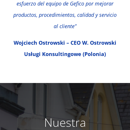
esfuerzo del equipo de Gefico por mejorar
productos, procedimientos, calidad y servicio
al cliente”
Wojciech Ostrowski – CEO W. Ostrowski
Usługi Konsultingowe (Polonia)
Nuestra